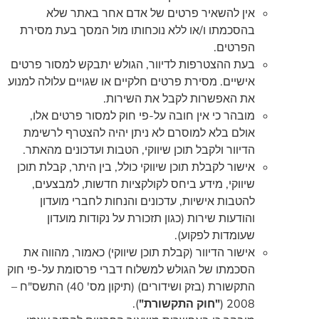
אין להשאיר פרטים של אדם אחר באתר שלא
בהסכמתו ו/או ללא נוכחותו מול המסך בעת מסירת
הפרטים.
בעת ההצטרפות לדיוור, הגולש יתבקש למסור פרטים
אישיים. מסירת פרטים חלקיים או שגויים עלולה למנוע
את האפשרות לקבל את השירות.
מובהר כי אין חובה על-פי חוק למסור פרטים אלו,
אולם בלא למוסרם לא ניתן יהיה להצטרף לרשימת
הדיוור ולקבל תוכן שיווקי, הטבות ועדכונים מהאתר.
אישור לקבלת תוכן שיווקי כולל, בין היתר, קבלת תוכן
שיווקי, מידע ביחס לקולקציות חדשות, למבצעים,
להטבות אישיות, עדכונים והנחות לחברי מועדון
והודעות שירות (כגון תזכורת על נקודות מועדון
שעומדות לפקוע).
אישור הדיוור (קבלת תוכן שיווקי) כאמור, מהווה את
הסכמתו של הגולש למשלוח דברי פרסומת על-פי חוק
התקשורת (בזק ושידורים) (תיקון מס' 40) התשס"ח –
2008 (
"חוק התקשורת"
).