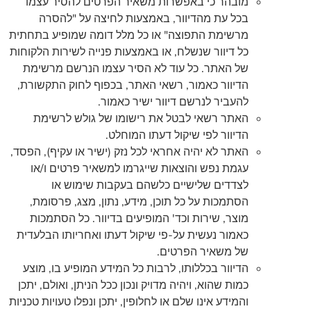
מובהר כי באפשרות משאיר הפרטים להסיר עצמו
בכל עת מהדיוור, באמצעות לחיצה על "להסרה
מרשימת התפוצה" או כל מלל דומה שמופיע בתחתית
כל דיוור שנשלח, או באמצעות פנייה לשירות הלקוחות
של האתר. כל עוד לא הסיר עצמו הנרשם מרשימת
הדיוור כאמור, רשאי האתר, בכפוף לחוק התקשורת,
להעביר לנרשם דיוור ישיר כאמור.
האתר רשאי לבטל את רישומו של גולש לרשימת
הדיוור לפי שיקול דעתו המוחלט.
האתר לא יהיה אחראי לכל נזק (ישיר או עקיף), הפסד,
עגמת נפש והוצאות שייגרמו למשאיר פרטים ו/או
לצדדים שלישיים כלשהם בעקבות שימוש או
הסתמכות על כל תוכן, מידע, נתון, מצג, פרסומת,
מוצר, שירות וכד' המופיעים בדיוור. כל הסתמכות
כאמור נעשית על-פי שיקול דעתו ואחריותו הבלעדית
של משאיר הפרטים.
הדיוור בכללותו, לרבות כל המידע המופיע בו, מוצע
כמות שהוא, ויהיה מדויק ונכון ככל הניתן, ואולם, יתכן
והמידע אינו שלם או לחלופין, יתכן ונפלו טעויות טכניות