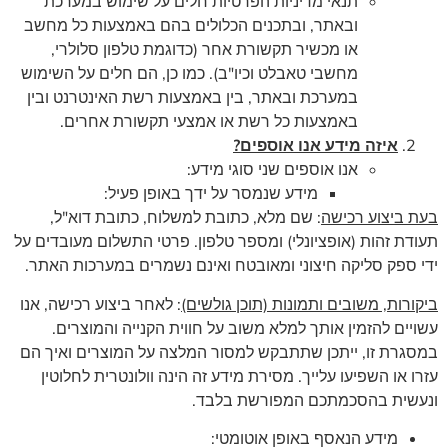
תנאי מדיניות הפרטיות חלים על שימוש במערכת
ובאתר, ובתכנים הכלולים בהם באמצעות כל מחשב
או מכשיר תקשורת אחר (כדוגמת טלפון סלולרי,
מחשבי טאבלט וכיו"ב). כמו כן, הם חלים על השימוש
במערכת ובאתר, בין באמצעות רשת האינטרנט ובין
באמצעות כל רשת או אמצעי תקשורת אחרים.
איזה מידע אנו אוספים?
אנו אוספים שני סוגי מידע:
מידע שנמסר על ידך באופן פעיל:
בעת ביצוע רכישה
: שם מלא, כתובת למשלוח, כתובת דוא"ל,
תעודת זהות (אופציונלי) ומספר טלפון. פרטי התשלום מעובדים על
ידי ספק סליקה חיצוני ומאובטח ואינם נשמרים במערכות האתר.
ביקורות, משובים ותמונות (תוכן גולשים)
: לאחר ביצוע רכישה, אנו
עשויים להזמין אותך למלא משוב על חווית הקנייה והמוצרים.
במסגרת זו, ייתכן שתתבקש למסור המלצה על המוצרים ואיך הם
עזרו או השפיעו עלייך. מסירת מידע זה הינה וולונטרית לחלוטין
ונעשית בהסכמתכם המפורשת בלבד.
מידע הנאסף באופן אוטומטי: