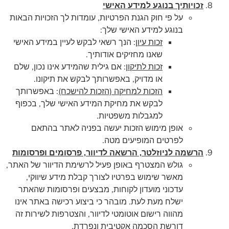
זכויותיך בנוגע למידע האישי
על פי חוק הגנת הפרטיות, עומדות לך הזכויות הבאות
בנוגע למידע האישי שלך:
זכות עיון
: הנך רשאי לבקש לעיין במידע האישי
שאנו מחזיקים אודותיך.
זכות לתיקון
: אם גילית שהמידע אינו נכון, שלם
או מדויק, באפשרותך לבקש את תיקונו.
הזכות למחיקה (הזכות להישכח)
: באפשרותך
לבקש את מחיקת המידע האישי שלך, בכפוף
למגבלות משפטיות.
אופן מימוש הזכות יעשה בפניה לאתר בהתאם
לפרטים המופיעים מטה.
הרשמה לניוזלטר, הרשאה לדיוור, פרסומים ופרסומות
גולש המצטרף באופן פעיל לרשימת הדיוור של האתר,
מאשר שימוש בפרטיו לצורך קבלת מידע שיווקי,
עדכוני מועדון לקוחות, מבצעים ופרסומות שהאתר
ישלח מעת לעת. מובהר כי ביצוע רכישה באתר אינו
מהווה רישום אוטומטי לדיוור, והצטרפות לשירות זה
דורשת הסכמה אקטיבית ונפרדת.