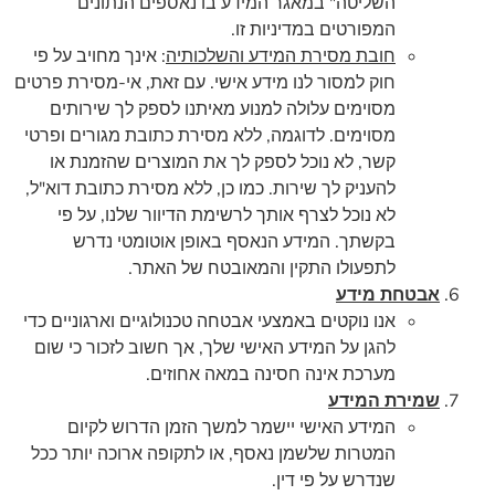
השליטה" במאגר המידע בו נאספים הנתונים
המפורטים במדיניות זו.
חובת מסירת המידע והשלכותיה
: אינך מחויב על פי
חוק למסור לנו מידע אישי. עם זאת, אי-מסירת פרטים
מסוימים עלולה למנוע מאיתנו לספק לך שירותים
מסוימים. לדוגמה, ללא מסירת כתובת מגורים ופרטי
קשר, לא נוכל לספק לך את המוצרים שהזמנת או
להעניק לך שירות. כמו כן, ללא מסירת כתובת דוא"ל,
לא נוכל לצרף אותך לרשימת הדיוור שלנו, על פי
בקשתך. המידע הנאסף באופן אוטומטי נדרש
לתפעולו התקין והמאובטח של האתר.
אבטחת מידע
אנו נוקטים באמצעי אבטחה טכנולוגיים וארגוניים כדי
להגן על המידע האישי שלך, אך חשוב לזכור כי שום
מערכת אינה חסינה במאה אחוזים.
שמירת המידע
המידע האישי יישמר למשך הזמן הדרוש לקיום
המטרות שלשמן נאסף, או לתקופה ארוכה יותר ככל
שנדרש על פי דין.