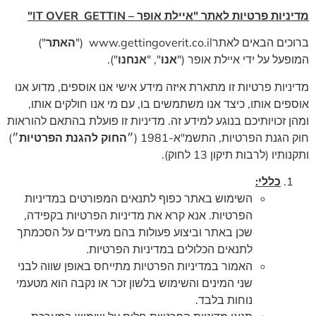
מדיניות פרטיות לאתר "
איילת אופר –
GETTIN
IT OVER
"
ברוכים הבאים לאתרwww.gettingoverit.co.il ("
האתר
")
המופעל על ידי איילת אופר ("
אנו
", "
אנחנו
").
מדיניות פרטיות זו מתארת איזה מידע אישי אנו אוספים, מדוע אנו
אוספים אותו, כיצד אנו משתמשים בו, עם מי אנו חולקים אותו,
ומהן זכויותיכם בנוגע למידע זה. מדיניות זו פועלת בהתאם להוראות
חוק הגנת הפרטיות, התשמ"א-1981 (״
החוק להגנת הפרטיות
״)
ותקנותיו (לרבות תיקון 13 לחוק).
כללי:
השימוש באתר כפוף לתנאים המפורטים במדיניות
הפרטיות. אנא קרא את מדיניות הפרטיות בקפידה,
שכן באתר וביצוע פעולות בהם מעידים על הסכמתך
לתנאים הכלולים במדיניות הפרטיות.
האמור במדיניות הפרטיות מתייחס באופן שווה לבני
שני המינים והשימוש בלשון זכר או נקבה הוא מטעמי
נוחות בלבד.