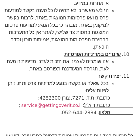
או אחרות במידע.
הגולש מאשר כי לא תהיה לו כל טענה בקשר למודעות
פרסום ו/או פרסומות המוצגות באתר, לרבות בקשר
למיקומן באתר. מובהר כי בכל הנוגע למודעות פרסום
המוצגות בחסות צד שלישי, לאתר אין כל התערבות
בבחירת הפרסומות המוצגות, אמיתות תוכנן וסדר
הופעתן.
שינויים במדיניות הפרטיות
אנו שומרים לעצמנו את הזכות לעדכן מדיניות זו מעת
לעת. הגרסה המעודכנת תפורסם באתר.
יצירת קשר
בכל שאלה או בקשה בנוגע למדיניות פרטיות זו, ניתן
לפנות אלינו:
כתובת
: ת.ד. 7271, צורן 4282300;
כתובת דוא"ל
:
service@gettingoverit.co.il
;
טלפון
: 052-644-2334.
כל הזכויות במדיניות הפרטיות שמורות לדניאל בחרי עורכי דין ואין