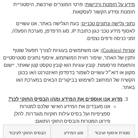
מידע על הזמנות ורכישות
: פרטי המוצרים שרכשת, היסטוריית
הזמנות ומידע הקשור לעסקאות.
נתוני גלישה ונתונים טכניים
: בעת הגלישה באתר, אנו עשויים
לאסוף מידע טכני כגון כתובת IP, סוג הדפדפן, מערכת הפעלה,
זמני כניסה ודפים נצפים.
עוגיות (
Cookies
)
: אנו משתמשים בעוגיות לצורך תפעול שוטף
ותקין של האתר, שיפור חווית המשתמש, איסוף נתונים סטטיסטיים
והתאמת פרסומות. קובץ עוגיות הוא קובץ טקסט קטן שאתר, יישום
מקוון או דוא״ל עשויים לשמור בדפדפן האינטרנט ו/או בכונן
הקשיח של המחשב לשימוש בביקורים הבאים במערכת ו/או
באתר.
מדוע אנו אוספים את המידע ומהו הבסיס החוקי לכך?
אנו מעבדים את המידע האישי שלכם למטרות
ספציפיות ועל בסיס עילות חוקיות מוגדרות. להלן
פירוט המטרות והבסיס החוקי התואם:
מטרת איסוף ועיבוד
סוג המידע
הבסיס החוקי לעיבוד