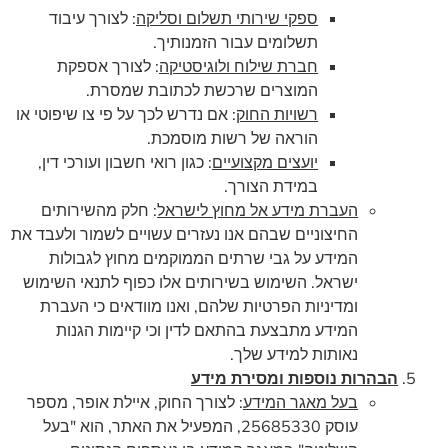
ספקי שירותי תשלום וסליקה
: לצורך עיבוד
תשלומים עבור הזמנותיך.
חברת שילוח ולוגיסטיקה
: לצורך אספקת
המוצרים שרכשת לכתובת שמסרת.
רשויות החוק
: אם נדרש לכך על פי צו שיפוטי או
הוראה של רשות מוסמכת.
יועצים מקצועיים
: כגון רואי חשבון ועורכי דין,
במידת הצורך.
העברת מידע אל מחוץ לישראל
: חלק מהשירותים
החיצוניים שבהם אנו נעזרים עשויים לשמור ולעבד את
המידע על גבי שרתים הממוקמים מחוץ לגבולות
ישראל. השימוש בשירותים אלו כפוף לתנאי השימוש
ומדיניות הפרטיות שלהם, ואנו מוודאים כי העברת
המידע מתבצעת בהתאם לדין וכי קיימות הגנות
נאותות למידע שלך.
הבהרות נוספות ומסירת מידע
בעל מאגר המידע
: לצורך החוק, איילת אופר, מספר
עוסק 25685330, המפעיל את האתר, הוא "בעל