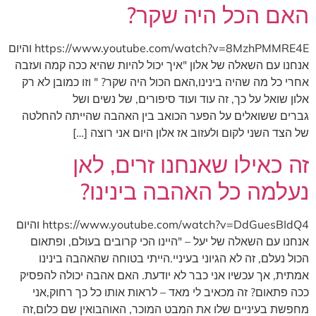
האם הכל היה שקר?
https://www.youtube.com/watch?v=8MzhPMMRE4E והיום
אנחנו עם השאלה של אלון "איך יכול להיות שהיא ככה קמה ועזבה
אחרי כל מה שהיה בינינו,האם הכול היה שקר? " וזו כמובן לא רק
אלון שואל על כך, זה עוד ועוד סיפורים, של נשים ושל
גברים ששואלים על הפער הכואב בין האהבה שהייתה להחלטה
של הצד השני לקום ולעזוב אז אלון היום אני רוצה […]
זה כאילו שאנחנו זרים, לאן
נעלמה כל האהבה בינינו?
https://www.youtube.com/watch?v=DdGuesBIdQ4 והיום
אנחנו עם השאלה של יעל – "היינו הכי קרובים בעולם, ופתאום
הכול נעלם, זה לא הגיוני בעיניי.הייתי בטוחה שהאהבה בינינו
אמתית, אך עכשיו אני כבר לא יודעת. האם אהבה יכולה להפסיק
ככה פתאום? זה מכאיב לי מאד – לראות אותו כל כך רחוק,אני
מחפשת בעיניים שלו את המבט המוכר, האוהבואין שם כלום,זה