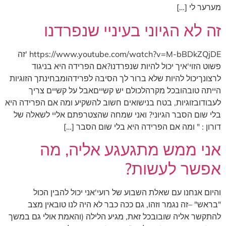
מערער לי […]
זה לא הגיוני בעיניי שנפרדנו
https://www.youtube.com/watch?v=M-bBDkZQjDE 'זה
פשוט הזוי'איך יכול להיות שנפרדנו?אם הפרידה היא בניגוד
לרצונךיכול להיות שלא ברור לך הסיבה לפרידהומבחינתך הזוגיות
הייתה טובהובכל מקרהלכולם יש קשייםאבל על קשיים צריך
לעבודובזוגיות, בטח בנישואים חשוב להשקיע ומה אם הפרידה היא
בלי שום הסבר הגיוני? ואני שמחה שהצטרפתם אליי לשאלה של
דורון : " ומה אם הפרידה היא בלי שום הסבר […]
אני ממש מתגעגע אליה, מה
אפשר לעשות?
והיום אנחנו עם שאלת השבוע של רועי'אני יכול להבין הכול
"בראש" –זה נגמר וזהו, גם ככה כבר לא היה לנו טובאין מצב
להתקשר אליה שובובכל זאת, מגיע הלילה (והאמת אולי גם במשך